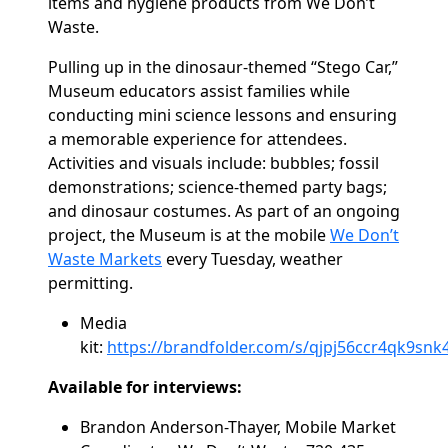
items and hygiene products from We Don’t
Waste.
Pulling up in the dinosaur-themed “Stego Car,”
Museum educators assist families while
conducting mini science lessons and ensuring
a memorable experience for attendees.
Activities and visuals include: bubbles; fossil
demonstrations; science-themed party bags;
and dinosaur costumes.
As part of an ongoing
project, the Museum is at the mobile
We Don’t
Waste Markets
every Tuesday, weather
permitting.
Media
kit:
https://brandfolder.com/s/qjpj56ccr4qk9s
Available for interviews:
Brandon Anderson-Thayer, Mobile Market