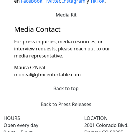
en
Facebook
,
Twitter
,
Instagram
y
TikTok
.
Media Kit
Media Contact
For press inquiries, media resources, or
interview requests, please reach out to our
media representative.
Maura O'Neal
moneal@gfmcentertable.com
Back to top
Back to Press Releases
HOURS
LOCATION
Open every day
2001 Colorado Blvd.